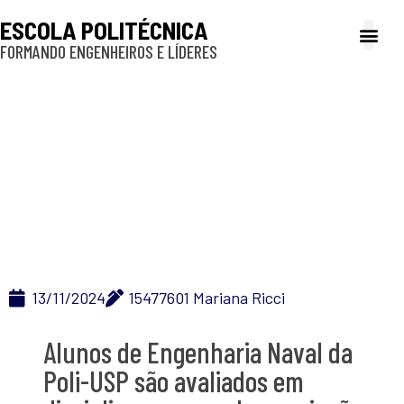
ESCOLA POLITÉCNICA
FORMANDO ENGENHEIROS E LÍDERES
A Poli
Gestão e Ad
Cultura e exte
Profissionais e
Inclusão e P
13/11/2024
15477601 Mariana Ricci
Alunos de Engenharia Naval da
Poli-USP são avaliados em