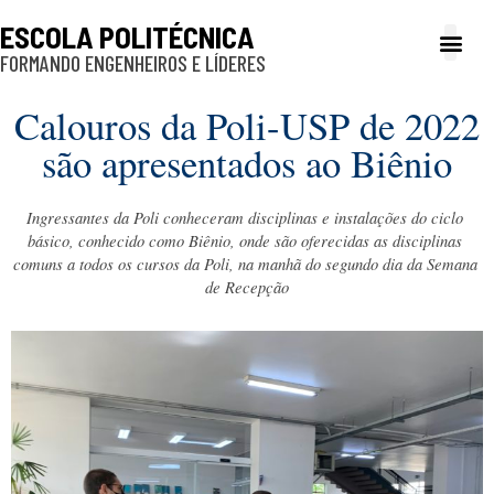
ESCOLA POLITÉCNICA
FORMANDO ENGENHEIROS E LÍDERES
A Poli
Gestão e Ad
Cultura e exte
Profissionais e
Inclusão e P
Calouros da Poli-USP de 2022
são apresentados ao Biênio
Ingressantes da Poli conheceram disciplinas e instalações do ciclo 
básico, conhecido como Biênio, onde são oferecidas as disciplinas 
comuns a todos os cursos da Poli, na manhã do segundo dia da Semana 
de Recepção