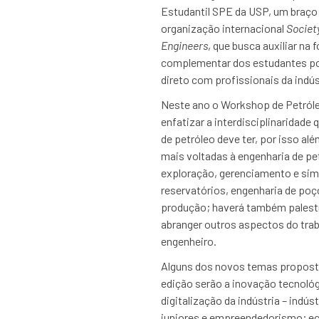
Estudantil SPE da USP, um braço 
organização internacional
Societ
Engineers
, que busca auxiliar na
complementar dos estudantes po
direto com profissionais da indúst
Neste ano o Workshop de Petról
enfatizar a interdisciplinaridade
de petróleo deve ter, por isso al
mais voltadas à engenharia de pe
exploração, gerenciamento e sim
reservatórios, engenharia de poç
produção; haverá também palest
abranger outros aspectos do tra
engenheiro.
Alguns dos novos temas propost
edição serão a inovação tecnológ
digitalização da indústria – indús
juniores e empreendedorismo; e