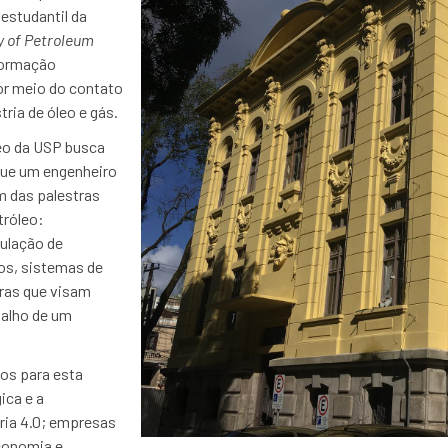
estudantil da
y of Petroleum
 formação
r meio do contato
ria de óleo e gás.
eo da USP busca
 que um engenheiro
ém das palestras
tróleo:
ulação de
os, sistemas de
ras que visam
balho de um
os para esta
ica e a
tria 4.0; empresas
conomia e