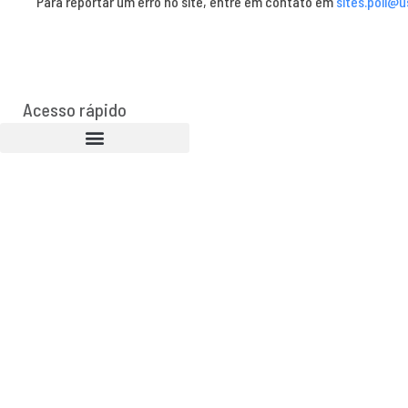
Para reportar um erro no site, entre em contato em
sites.poli@u
Acesso rápido