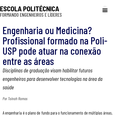
ESCOLA POLITÉCNICA
FORMANDO ENGENHEIROS E LÍDERES
A Poli
Gestão e Ad
Cultura e exte
Profissionais e
Inclusão e P
Engenharia ou Medicina?
Profissional formado na Poli-
USP pode atuar na conexão
entre as áreas
Disciplinas de graduação visam habilitar futuros
engenheiros para desenvolver tecnologias na área da
saúde
Por Tainah Ramos
A engenharia é o plano de fundo para o funcionamento de múltiplas áreas,