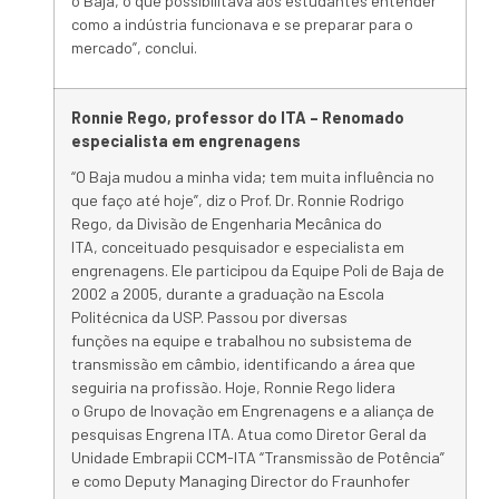
o
Baja
, o que possibilitava aos estudantes entender
como a indústria funcionava e se preparar para o
mercado”, conclui.
Ronnie Rego, professor do ITA – Renomado
especialista em engrenagens
“O
Baja
mudou a minha vida; tem muita influência no
que faço até hoje”, diz o Prof. Dr. Ronnie Rodrigo
Rego, da Divisão de Engenharia Mecânica do
ITA, conceituado pesquisador e especialista em
engrenagens. Ele participou da
Equipe
Poli
de
Baja
de
2002 a 2005, durante a
graduação
na
Escola
Politécnica da
USP
. Passou por diversas
funções
na
equipe
e trabalhou no subsistema de
transmissão em câmbio, identificando a área que
seguiria
na
profissão. Hoje, Ronnie Rego lidera
o Grupo de Inovação em Engrenagens e a aliança de
pesquisas Engrena ITA. Atua como Diretor Geral da
Unidade Embrapii CCM-ITA “Transmissão de Potência”
e como Deputy Managing Director do Fraunhofer