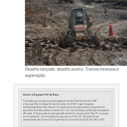
Desafio lançado, desafio aceito. Treinos intensos e
superação.
Sobre a
Equipe
Poli
de
Baja
Formada por alunos de
graduação
da Escola Politécnica da
USP
,
a
Equipe
Poli
de
Baja
foi constituída em 2001 e participa da
competição
Baja
SAE Brasil, dirigida para estudantes de Engenharia,
que têm de desenvolver e construir um
veículo
Baja
, protótipo monoposto
off-road. É bicampeã
na
competição nacional e duas vezes Top 10
na
prova
internacional. O orientador da
equipe
é o Prof. Dr. Marcelo Alves,
coordenador do Centro de Engenharia Automotiva (CEA) da
Poli
–
USP
.