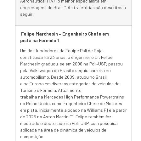
Aeronáutica (ITA), “o melhor especialista em
engrenagens do Brasil”. As trajetórias são descritas a
seguir:
Felipe Marchesin – Engenheiro Chefe em
pista
na
Fórmula 1
Um dos fundadores da
Equipe
Poli
de
Baja
,
constituída há 23 anos, o engenheiro Dr. Felipe
Marchesin graduou-se em 2006
na
Poli
–
USP
, passou
pela Volkswagen do Brasil e seguiu carreira no
automobilismo. Desde 2009, atuou no Brasil
e
na
Europa em diversas categorias de veículos de
Turismo e Fórmula. Atualmente
trabalha
na
Mercedes High Performance Powertrains
no Reino Unido, como Engenheiro Chefe de Motores
em pista, inicialmente alocado
na
Williams F1 e a partir
de 2025
na
Aston Martin F1. Felipe também fez
mestrado e doutorado
na
Poli
–
USP
, com pesquisa
aplicada
na
área de dinâmica de veículos de
competição.