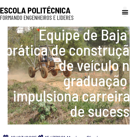
ESCOLA POLITÉCNICA
FORMANDO ENGENHEIROS E LÍDERES
A Poli
Gestão e Ad
Cultura e exte
Profissionais e
Inclusão e P
Equipe de Baja –
prática de construção
de veículo na
graduação –
impulsiona carreiras
de sucesso