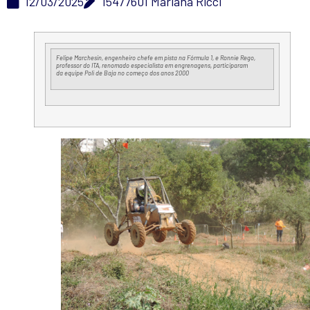
12/03/2025
15477601 Mariana Ricci
Felipe Marchesin, engenheiro chefe em pista
na
Fórmula 1, e Ronnie Rego,
professor do ITA, renomado especialista em engrenagens, participaram
da
equipe
Poli
de
Baja
no começo dos anos 2000