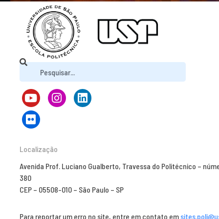
Localização
Avenida Prof. Luciano Gualberto, Travessa do Politécnico – núm
380
CEP – 05508-010 – São Paulo – SP
Para reportar um erro no site, entre em contato em
sites.poli@u