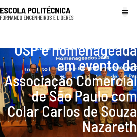
ESCOLA POLITÉCNICA
FORMANDO ENGENHEIROS E LÍDERES
A Poli
Gestão e Ad
Cultura e exte
Profissionais e
Inclusão e P
Escola Politécnica da
USP é homenageada
em evento da
Associação Comercial
de São Paulo com
Colar Carlos de Souza
Nazareth