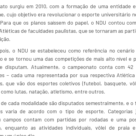
to surgiu em 2010, com a formação de uma entidade e
 cujo objetivo era revolucionar o esporte universitário 
 Para que os planos saíssem do papel, o NDU contou com
Atléticas de faculdades paulistas, que se tornaram as part
ição.
pois, o NDU se estabeleceu como referência no cenário
io e se tornou uma das competições de mais alto nível e p
e disputam. Atualmente, o campeonato conta com 42 i
tes – cada uma representada por sua respectiva Atlética
, que vão dos esportes coletivos (futebol, basquete, vôl
, como lutas, natação, atletismo, entre outros.
s de cada modalidade são disputados semestralmente, e o 
s varia de acordo com o tipo de esporte. Categorias
u campos contam com partidas por rodadas e uma post
ia, enquanto as atividades individuais, vôlei de praia 
m um único dia.