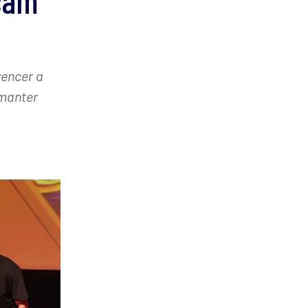
scam
vencer a
 manter