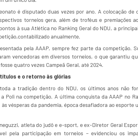
onato é disputado duas vezes por ano. A colocação de 
spectivos torneios gera, além de troféus e premiações ao
pontos à sua Atlética no Ranking Geral do NDU, a principa
petição,contabilizado anualmente.
presentada pela AAAP, sempre fez parte da competição. S
aram vencedoras em diversos torneios, o que garantiu que
 fosse quatro vezes Campeã Geral, até 2024.
títulos e o retorno às glórias
toda a tradição dentro do NDU, os últimos anos não f
a a Poli na competição. A última conquista da AAAP no Ra
, às vésperas da pandemia, época desafiadora ao esporte u
.
eguzzi, atleta do judô e e-sport, e ex-Diretor Geral Espor
vel pela participação em torneios – evidenciou os imp