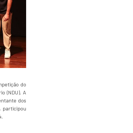
mpetição do
rio (NDU). A
entante dos
, participou
4.