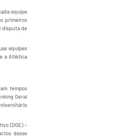
cada equipe
s primeiros
l disputa de
uas equipes
 a Atlética
oram tempos
nking Geral
niversitário
tivo (DGE) –
actos desse