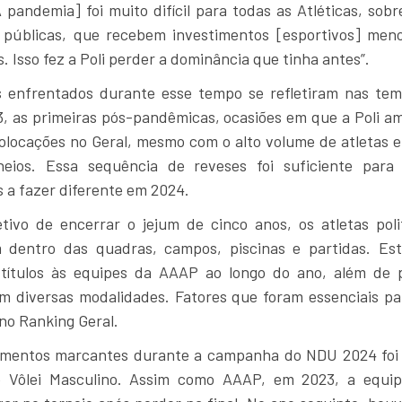
A pandemia] foi muito difícil para todas as Atléticas, sob
 públicas, que recebem investimentos [esportivos] men
s. Isso fez a Poli perder a dominância que tinha antes”.
s enfrentados durante esse tempo se refletiram nas te
3, as primeiras pós-pandêmicas, ocasiões em que a Poli a
locações no Geral, mesmo com o alto volume de atletas e
neios. Essa sequência de reveses foi suficiente para
s a fazer diferente em 2024.
tivo de encerrar o jejum de cinco anos, os atletas poli
 dentro das quadras, campos, piscinas e partidas. E
 títulos às equipes da AAAP ao longo do ano, além de 
m diversas modalidades. Fatores que foram essenciais pa
no Ranking Geral.
entos marcantes durante a campanha do NDU 2024 foi a
 Vôlei Masculino. Assim como AAAP, em 2023, a equi