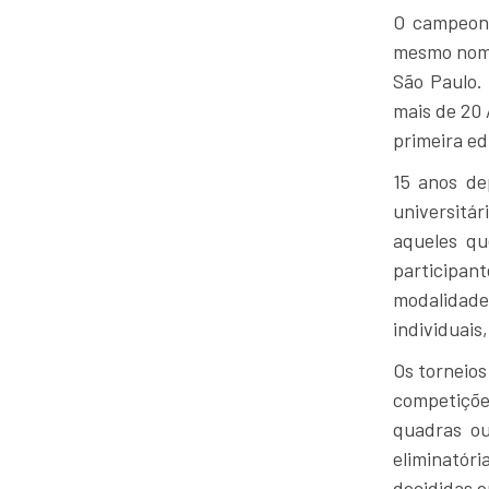
O campeona
mesmo nome,
São Paulo.
mais de 20 
primeira ed
15 anos de
universitár
aqueles qu
participan
modalidades
individuais
Os torneio
competiçõe
quadras o
eliminatór
decididas e