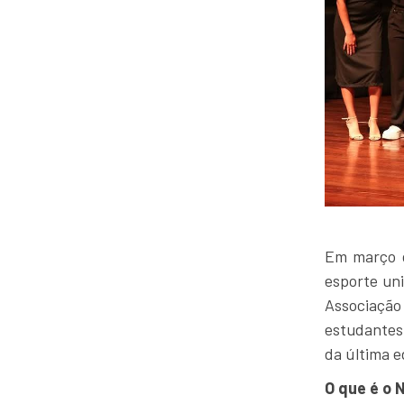
Em março d
esporte uni
Associação
estudantes 
da última 
O que é o 