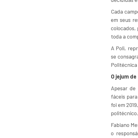
Cada campe
em seus re
colocados, 
toda a com
A Poli, re
se consagr
Politécnica
O jejum de 
Apesar de 
fáceis par
foi em 2019
politécnico
Fabiano Men
o responsá