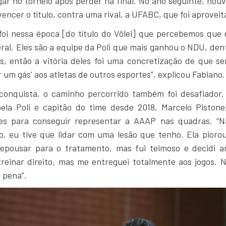
ar no torneio após perder na final. No ano seguinte, ho
encer o título, contra uma rival, a UFABC, que foi aproveit
foi nessa época [do título do Vôlei] que percebemos que 
ral. Eles são a equipe da Poli que mais ganhou o NDU, den
, então a vitória deles foi uma concretização de que ser
r um gás’ aos atletas de outros esportes”, explicou Fabiano.
conquista, o caminho percorrido também foi desafiador.
ela Poli e capitão do time desde 2018, Marcelo Pistone
es para conseguir representar a AAAP nas quadras. “
, eu tive que lidar com uma lesão que tenho. Ela piorou 
repousar para o tratamento, mas fui teimoso e decidi ar
reinar direito, mas me entreguei totalmente aos jogos. Nã
 pena”.