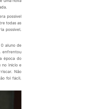
uve uma nova
ada.
era possível
tre todas as
ia possível,
 O aluno de
, enfrentou
Na época do
no início e
riscar. Não
o foi fácil,