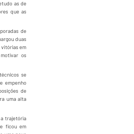
retudo as de
ores que as
mporadas de
margou duas
 vitórias em
 motivar os
técnicos se
ste empenho
posições de
ra uma alta
 trajetória
pe ficou em