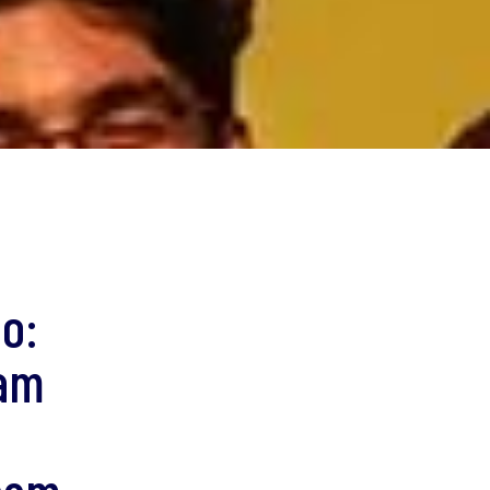
po:
tam