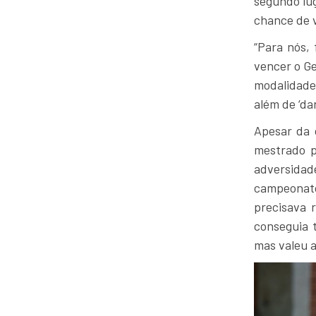
segundo lug
chance de v
“Para nós, 
vencer o Ge
modalidades
além de ‘da
Apesar da 
mestrado p
adversidad
campeonato
precisava 
conseguia t
mas valeu a