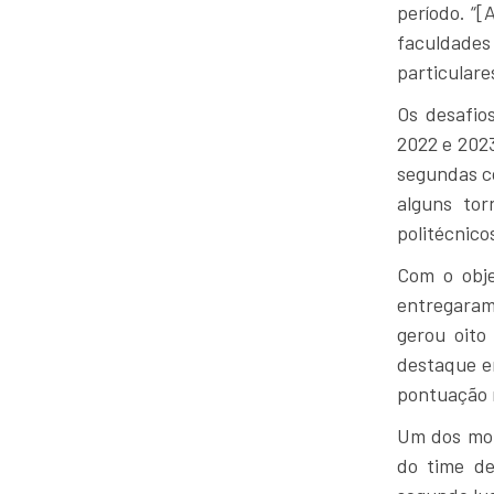
período. “[
faculdades
particulare
Os desafio
2022 e 202
segundas co
alguns tor
politécnico
Com o obje
entregaram
gerou oito
destaque e
pontuação 
Um dos mom
do time de