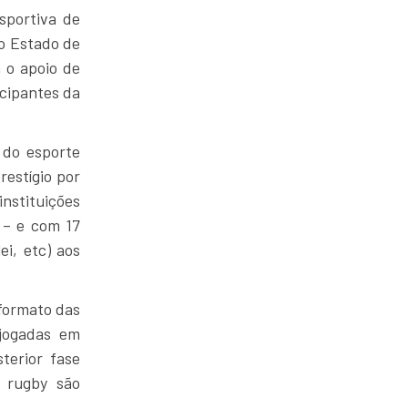
sportiva de
no Estado de
 o apoio de
icipantes da
 do esporte
restígio por
nstituições
 – e com 17
ei, etc) aos
formato das
 jogadas em
erior fase
e rugby são