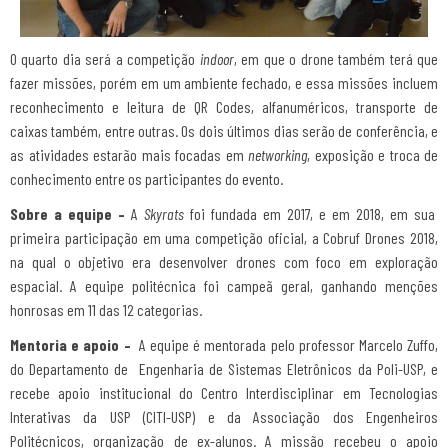
O quarto dia será a competição
indoor
, em que o drone também terá que
fazer missões, porém em um ambiente fechado, e essa missões incluem
reconhecimento e leitura de QR Codes, alfanuméricos, transporte de
caixas também, entre outras. Os dois últimos dias serão de conferência, e
as atividades estarão mais focadas em
networking
, exposição e troca de
conhecimento entre os participantes do evento.
Sobre a equipe –
A
Skyrats
foi fundada em 2017, e em 2018, em sua
primeira participação em uma competição oficial, a Cobruf Drones 2018,
na qual o objetivo era desenvolver drones com foco em exploração
espacial. A equipe politécnica foi campeã geral, ganhando menções
honrosas em 11 das 12 categorias.
Mentoria e apoio –
A equipe é mentorada pelo professor Marcelo Zuffo,
do Departamento de Engenharia de Sistemas Eletrônicos da Poli-USP, e
recebe apoio institucional do Centro Interdisciplinar em Tecnologias
Interativas da USP (CITI-USP) e da Associação dos Engenheiros
Politécnicos, organização de ex-alunos. A missão recebeu o apoio