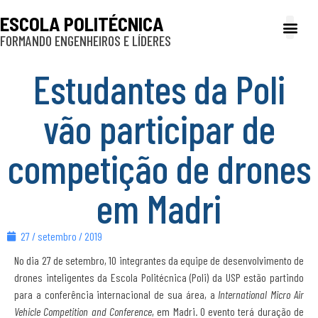
ESCOLA POLITÉCNICA
FORMANDO ENGENHEIROS E LÍDERES
A Poli
Gestão e Ad
Cultura e exte
Profissionais e
Inclusão e P
Estudantes da Poli
vão participar de
competição de drones
em Madri
27 / setembro / 2019
No dia 27 de setembro, 10 integrantes da equipe de desenvolvimento de
drones inteligentes da Escola Politécnica (Poli) da USP estão partindo
para a conferência internacional de sua área, a
International Micro Air
Vehicle Competition and Conference
, em Madri. O evento terá duração de