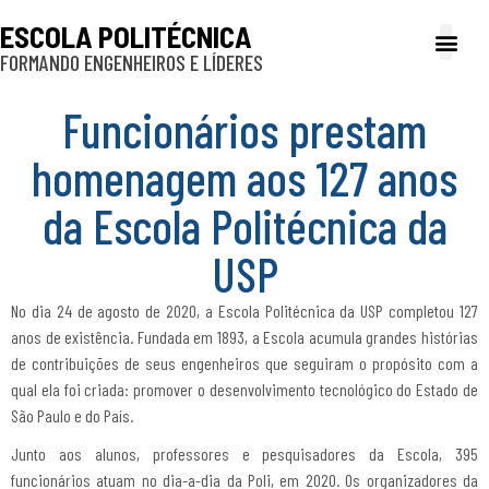
ESCOLA POLITÉCNICA
FORMANDO ENGENHEIROS E LÍDERES
A Poli
Gestão e Ad
Cultura e exte
Profissionais e
Inclusão e P
Funcionários prestam
homenagem aos 127 anos
da Escola Politécnica da
USP
No dia 24 de agosto de 2020, a Escola Politécnica da USP completou 127
anos de existência. Fundada em 1893, a Escola acumula grandes histórias
de contribuições de seus engenheiros que seguiram o propósito com a
qual ela foi criada: promover o desenvolvimento tecnológico do Estado de
São Paulo e do País.
Junto aos alunos, professores e pesquisadores da Escola, 395
funcionários atuam no dia-a-dia da Poli, em 2020. Os organizadores da