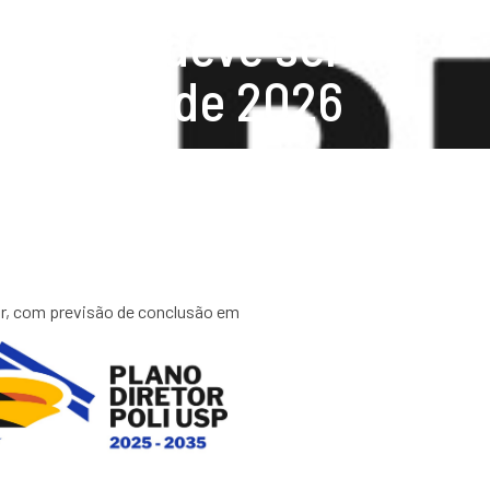
umento deve ser
em maio de 2026
or, com previsão de conclusão em