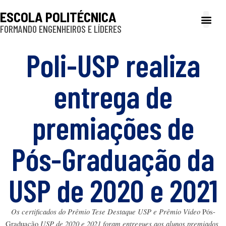
ESCOLA POLITÉCNICA
FORMANDO ENGENHEIROS E LÍDERES
A Poli
Gestão e Ad
Cultura e exte
Profissionais e
Inclusão e P
Poli-USP realiza
entrega de
premiações de
Pós-Graduação da
USP de 2020 e 2021
Os certificados do Prêmio Tese Destaque USP e Prêmio Vídeo 
Pós-
USP de 2020 e 2021 foram entregues aos alunos premiados 
Graduação 