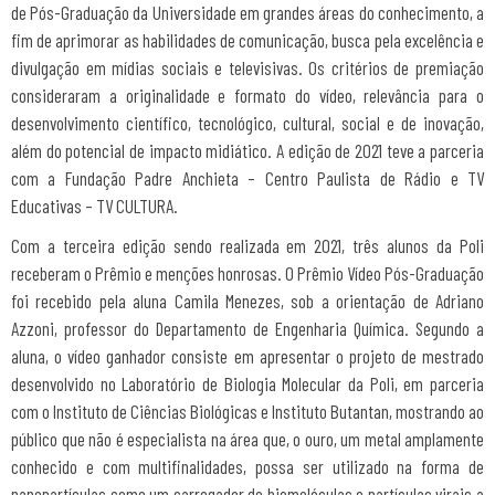
de Pós-Graduação da Universidade em grandes áreas do conhecimento, a
fim de aprimorar as habilidades de comunicação, busca pela excelência e
divulgação em mídias sociais e televisivas. Os critérios de premiação
consideraram a originalidade e formato do vídeo, relevância para o
desenvolvimento científico, tecnológico, cultural, social e de inovação,
além do potencial de impacto midiático. A edição de 2021 teve a parceria
com a Fundação Padre Anchieta – Centro Paulista de Rádio e TV
Educativas – TV CULTURA.
Com a terceira edição sendo realizada em 2021, três alunos da Poli
receberam o Prêmio e menções honrosas. O Prêmio Vídeo Pós-Graduação
foi recebido pela aluna Camila Menezes, sob a orientação de Adriano
Azzoni, professor do Departamento de Engenharia Química. Segundo a
aluna, o vídeo ganhador consiste em apresentar o projeto de mestrado
desenvolvido no Laboratório de Biologia Molecular da Poli, em parceria
com o Instituto de Ciências Biológicas e Instituto Butantan, mostrando ao
público que não é especialista na área que, o ouro, um metal amplamente
conhecido e com multifinalidades, possa ser utilizado na forma de
nanopartículas como um carregador de biomoléculas e partículas virais a