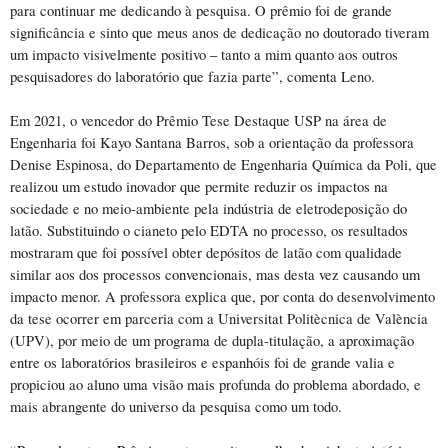
para continuar me dedicando à pesquisa. O prêmio foi de grande 
significância e sinto que meus anos de dedicação no doutorado tiveram 
um impacto visivelmente positivo 
–
 tanto a mim quanto aos outros 
pesquisadores do laboratório que fazia parte”, comenta Leno.
Em 2021, o vencedor do Prêmio Tese Destaque USP na área de 
Engenharia foi Kayo Santana Barros, sob a orientação da professora 
Denise Espinosa, do Departamento de Engenharia Química da Poli, que 
realizou um estudo inovador que permite reduzir os impactos na 
sociedade e no meio-ambiente pela indústria de eletrodeposição do 
latão. Substituindo o cianeto pelo EDTA no processo, os resultados 
mostraram que foi possível obter depósitos de latão com qualidade 
similar aos dos processos convencionais, mas desta vez causando um 
impacto menor. A professora explica que, por conta do desenvolvimento 
da tese ocorrer em parceria com a Universitat Politècnica de València 
(UPV), por meio de um programa de dupla-titulação, a aproximação 
entre os laboratórios brasileiros e espanhóis foi de grande valia e 
propiciou ao aluno uma visão mais profunda do problema abordado, e 
mais abrangente do universo da pesquisa como um todo. 