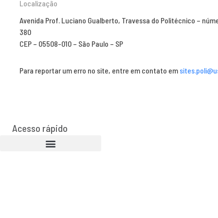
Localização
Avenida Prof. Luciano Gualberto, Travessa do Politécnico – núm
380
CEP – 05508-010 – São Paulo – SP
Para reportar um erro no site, entre em contato em
sites.poli@u
Acesso rápido