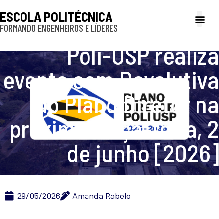
ESCOLA POLITÉCNICA
FORMANDO ENGENHEIROS E LÍDERES
A Poli
Gestão e Ad
Cultura e exte
Profissionais e
Inclusão e P
Poli-USP realiza
evento com Devolutiva
do Plano Diretor na
próxima terça-feira, 2
de junho [2026]
29/05/2026
Amanda Rabelo