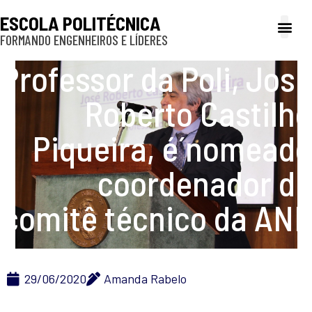
ESCOLA POLITÉCNICA
FORMANDO ENGENHEIROS E LÍDERES
A Poli
Gestão e Ad
Cultura e exte
Profissionais e
Inclusão e P
Professor da Poli, José
Roberto Castilho
Piqueira, é´nomeado
coordenador de
comitê técnico da ANE
29/06/2020
Amanda Rabelo