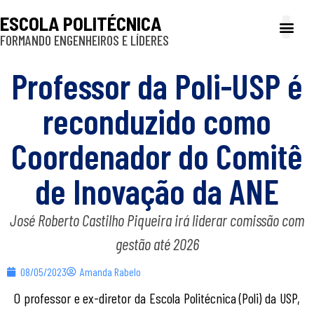
ESCOLA POLITÉCNICA
FORMANDO ENGENHEIROS E LÍDERES
A Poli
Gestão e Ad
Cultura e exte
Profissionais e
Inclusão e P
Professor da Poli-USP é
reconduzido como
Coordenador do Comitê
de Inovação da ANE
José Roberto Castilho Piqueira irá liderar comissão com
gestão até 2026
08/05/2023
Amanda Rabelo
O professor e ex-diretor da Escola Politécnica (Poli) da USP,