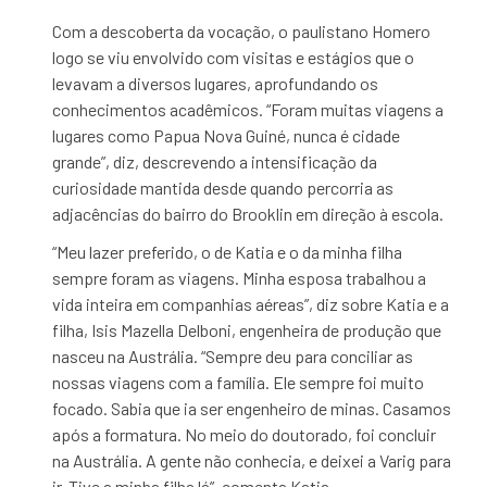
Com a descoberta da vocação, o paulistano Homero
logo se viu envolvido com visitas e estágios que o
levavam a diversos lugares, aprofundando os
conhecimentos acadêmicos. “Foram muitas viagens a
lugares como Papua Nova Guiné, nunca é cidade
grande”, diz, descrevendo a intensificação da
curiosidade mantida desde quando percorria as
adjacências do bairro do Brooklin em direção à escola.
“Meu lazer preferido, o de Katia e o da minha filha
sempre foram as viagens. Minha esposa trabalhou a
vida inteira em companhias aéreas”, diz sobre Katia e a
filha, Isis Mazella Delboni, engenheira de produção que
nasceu na Austrália. “Sempre deu para conciliar as
nossas viagens com a família. Ele sempre foi muito
focado. Sabia que ia ser engenheiro de minas. Casamos
após a formatura. No meio do doutorado, foi concluir
na Austrália. A gente não conhecia, e deixei a Varig para
ir. Tive a minha filha lá”, comenta Katia.