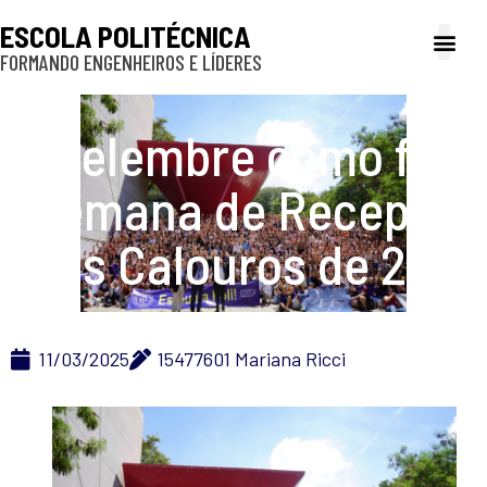
ESCOLA POLITÉCNICA
FORMANDO ENGENHEIROS E LÍDERES
A Poli
Gestão e Ad
Cultura e exte
Profissionais e
Inclusão e P
Relembre como foi a
Semana de Recepção
aos Calouros de 2025
11/03/2025
15477601 Mariana Ricci