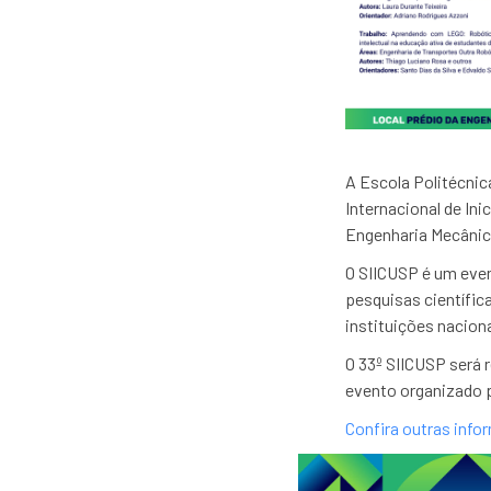
A Escola Politécnica
Internacional de Ini
Engenharia Mecânic
O SIICUSP é um even
pesquisas científic
instituições nacion
O 33º SIICUSP será 
evento organizado p
Confira outras info