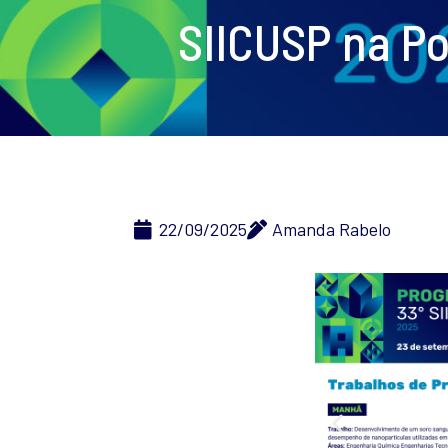
SIICUSP na Po
22/09/2025
Amanda Rabelo