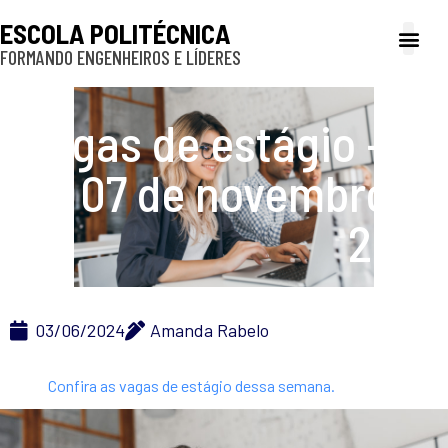
ESCOLA POLITÉCNICA
FORMANDO ENGENHEIROS E LÍDERES
A Poli
Gestão e Ad
Cultura e exte
Profissionais e
Inclusão e P
Vagas de estágio – 03
a 07 de novembro de
2024
03/06/2024
Amanda Rabelo
Confira as vagas de estágio dessa semana.