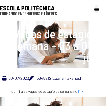
ESCOLA POLITÉCNICA
FORMANDO ENGENHEIROS E LÍDERES
A Poli
Gestão e Ad
Cultura e exte
Profissionais e
Inclusão e P
Vagas de estágio da
semana – 03 a 07 de
julho
06/07/2023
13648212 Luana Takahashi
Confira as vagas de estágio da semana no
link
.