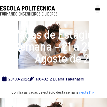
ESCOLA POLITÉCNICA
FORMANDO ENGENHEIROS E LÍDERES
A Poli
Gestão e Ad
Cultura e exte
Profissionais e
Inclusão e P
Vagas de Estágio da
Semana – 21 a 25 de
Agosto de 2023
28/08/2023
13648212 Luana Takahashi
Confira as vagas de estágio desta semana
neste link
.