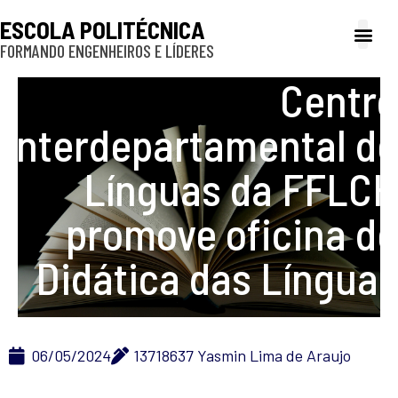
ESCOLA POLITÉCNICA
FORMANDO ENGENHEIROS E LÍDERES
A Poli
Gestão e Ad
Cultura e exte
Profissionais e
Inclusão e P
Centro
Interdepartamental de
Línguas da FFLCH
promove oficina de
Didática das Línguas
06/05/2024
13718637 Yasmin Lima de Araujo