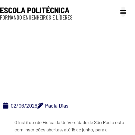
ESCOLA POLITÉCNICA
FORMANDO ENGENHEIROS E LÍDERES
A Poli
Gestão e Ad
Cultura e exte
Profissionais e
Inclusão e P
AEX aproxima
estudantes de
graduação da
pesquisa experimental
02/06/2026
Paola Dias
O Instituto de Física da Universidade de São Paulo está
com inscrições abertas, até 15 de junho, para a