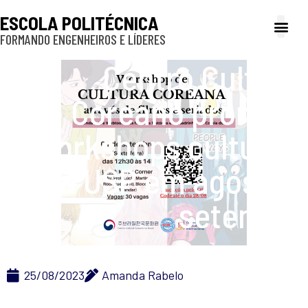
ESCOLA POLITÉCNICA
FORMANDO ENGENHEIROS E LÍDERES
A Poli
Gestão e Ad
Cultura e exte
Profissionais e
Inclusão e P
Centro Cultural
Coreano promove
workshops culturais
na USP em agosto e
setembro
25/08/2023
Amanda Rabelo