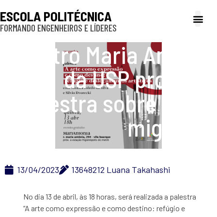
ESCOLA POLITÉCNICA
FORMANDO ENGENHEIROS E LÍDERES
A Poli
Gestão e Ad
Cultura e exte
Profissionais e
Inclusão e P
Centro Maria Antonia
da USP promove
palestra sobre arte e
migração
13/04/2023
13648212 Luana Takahashi
No dia 13 de abril, às 18 horas, será realizada a palestra
“A arte como expressão e como destino: refúgio e