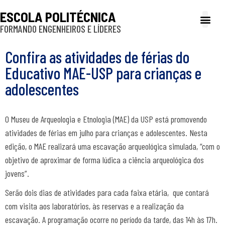
ESCOLA POLITÉCNICA
FORMANDO ENGENHEIROS E LÍDERES
A Poli
Gestão e Ad
Cultura e exte
Profissionais e
Inclusão e P
Confira as atividades de férias do
Educativo MAE-USP para crianças e
adolescentes
O Museu de Arqueologia e Etnologia (MAE) da USP está promovendo
atividades de férias em julho para crianças e adolescentes. Nesta
edição, o MAE realizará uma escavação arqueológica simulada, “com o
objetivo de aproximar de forma lúdica a ciência arqueológica dos
jovens”.
Serão dois dias de atividades para cada faixa etária, que contará
com visita aos laboratórios, às reservas e a realização da
escavação. A programação ocorre no período da tarde, das 14h às 17h.