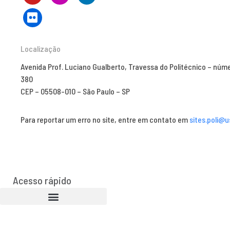
Localização
Avenida Prof. Luciano Gualberto, Travessa do Politécnico – núm
380
CEP – 05508-010 – São Paulo – SP
Para reportar um erro no site, entre em contato em
sites.poli@u
Acesso rápido