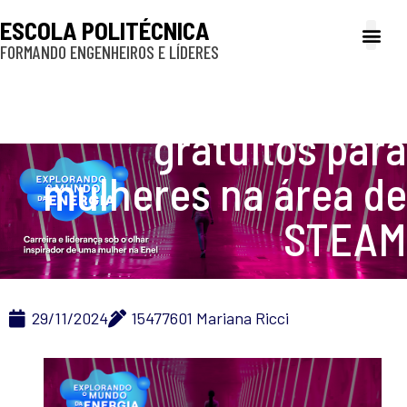
ESCOLA POLITÉCNICA
FORMANDO ENGENHEIROS E LÍDERES
A Poli
Gestão e Ad
Cultura e exte
Profissionais e
Inclusão e P
Enel realiza eventos
gratuitos para
mulheres na área de
STEAM
29/11/2024
15477601 Mariana Ricci