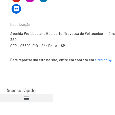
Localização
Avenida Prof. Luciano Gualberto, Travessa do Politécnico – núm
380
CEP – 05508-010 – São Paulo – SP
Para reportar um erro no site, entre em contato em
sites.poli@u
Acesso rápido