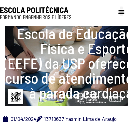
ESCOLA POLITÉCNICA
FORMANDO ENGENHEIROS E LÍDERES
A Poli
Gestão e Ad
Cultura e exte
Profissionais e
Inclusão e P
Escola de Educação
Física e Esporte
(EEFE) da USP oferece
curso de atendimento
à parada cardíaca
01/04/2024
13718637 Yasmin Lima de Araujo