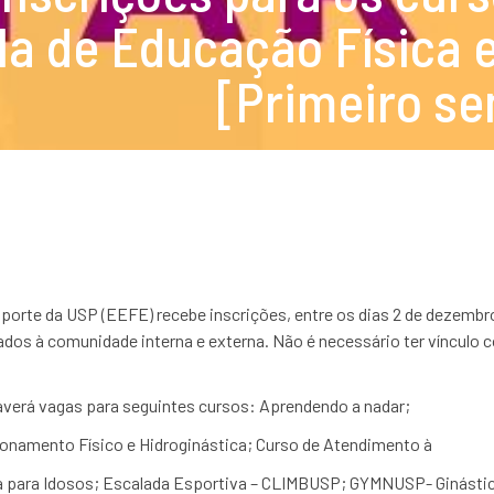
la de Educação Física 
[Primeiro se
porte da USP (EEFE) recebe inscrições, entre os dias 2 de dezembro 
dos à comunidade interna e externa. Não é necessário ter vínculo
averá vagas para seguintes cursos: Aprendendo a nadar;
onamento Físico e Hidroginástica; Curso de Atendimento à
a para Idosos; Escalada Esportiva – CLIMBUSP; GYMNUSP- Ginástica