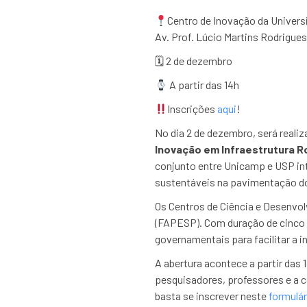
Centro de Inovação da Univers
Av. Prof. Lúcio Martins Rodrigue
🗓 2 de dezembro
A partir das 14h
Inscrições
aqui
!
No dia 2 de dezembro, será realiz
Inovação em Infraestrutura R
conjunto entre Unicamp e USP int
sustentáveis na pavimentação do
Os Centros de Ciência e Desenvo
(FAPESP). Com duração de cinco a
governamentais para facilitar a i
A abertura acontece a partir das
pesquisadores, professores e a c
basta se inscrever neste
formulár