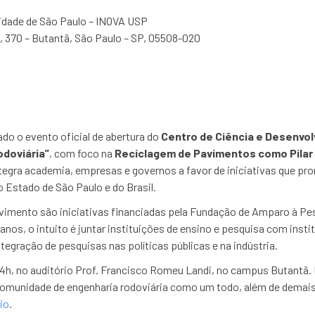
idade de São Paulo – INOVA USP
s, 370 – Butantã, São Paulo – SP, 05508-020
ado o evento oficial de abertura do
Centro de Ciência e Desenvol
odoviária”
, com foco na
Reciclagem de Pavimentos como Pilar
egra academia, empresas e governos a favor de iniciativas que pr
 Estado de São Paulo e do Brasil.
lvimento são iniciativas financiadas pela Fundação de Amparo à Pe
nos, o intuito é juntar instituições de ensino e pesquisa com inst
ntegração de pesquisas nas políticas públicas e na indústria.
 14h, no auditório Prof. Francisco Romeu Landi, no campus Butantã.
omunidade de engenharia rodoviária como um todo, além de demais 
io
.