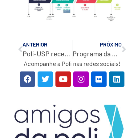
ANTERIOR
PRÓXIMO
Poli-USP recebe Caminhão-escola da ArcelorMittal nesta quinta-feira, 31 de agosto de 2023
Programa da Unesco de Design Pedagógico e Educação para o Desenvolvimento Sustentável recebe inscrições de professores do ensino superior até o dia 18/9
Acompanhe a Poli nas redes sociais!