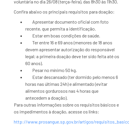
voluntária no dia 26/08 (terça-feira), das 8h30 às 11h30.
Confira abaixo os principais requisitos para doação:
Apresentar documento oficial com foto
recente, que permita a identificação.
Estar em boas condições de saúde.
Ter entre 16 e 69 anos (menores de 18 anos
devem apresentar autorização do responsável
legal; a primeira doação deve ter sido feita até os
60 anos).
Pesar no mínimo 50 kg.
Estar descansado (ter dormido pelo menos 6
horas nas últimas 24h) e alimentado (evitar
alimentos gordurosos nas 4 horas que
antecedem a doação).
Para outras informações sobre os requisitos básicos e
os impedimentos à doação, acesse os links:
http://www.prosangue.sp.gov.br/artigos/requisitos_basi