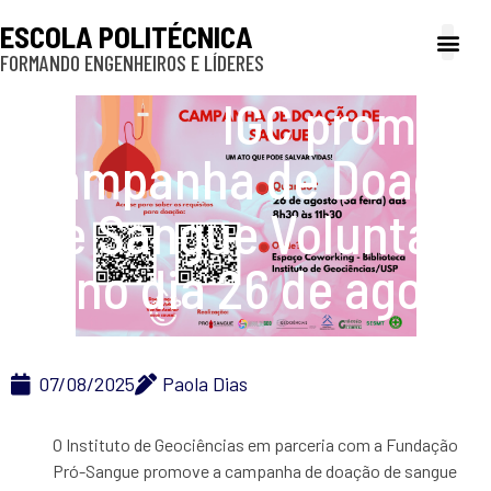
ESCOLA POLITÉCNICA
FORMANDO ENGENHEIROS E LÍDERES
A Poli
Gestão e Ad
Cultura e exte
Profissionais e
Inclusão e P
IGC promove
Campanha de Doação
de Sangue Voluntária
no dia 26 de agosto
07/08/2025
Paola Dias
O Instituto de Geociências em parceria com a Fundação
Pró-Sangue promove a campanha de doação de sangue