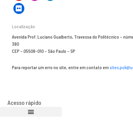
Localização
Avenida Prof. Luciano Gualberto, Travessa do Politécnico – núm
380
CEP – 05508-010 – São Paulo – SP
Para reportar um erro no site, entre em contato em
sites.poli@u
Acesso rápido