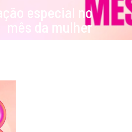
ação especial no
mês da mulher