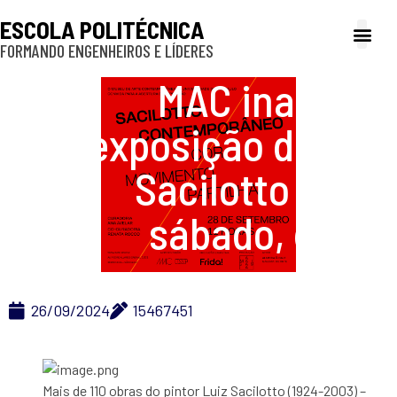
ESCOLA POLITÉCNICA
FORMANDO ENGENHEIROS E LÍDERES
A Poli
Gestão e Ad
Cultura e exte
Profissionais e
Inclusão e P
MAC inaugura
exposição de Luiz
Sacilotto neste
sábado, dia 28
26/09/2024
15467451
Mais de 110 obras do pintor Luiz Sacilotto (1924-2003) –