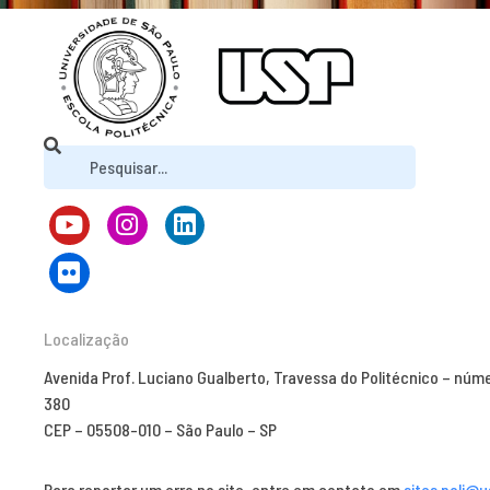
Localização
Avenida Prof. Luciano Gualberto, Travessa do Politécnico – núm
380
CEP – 05508-010 – São Paulo – SP
Para reportar um erro no site, entre em contato em
sites.poli@u