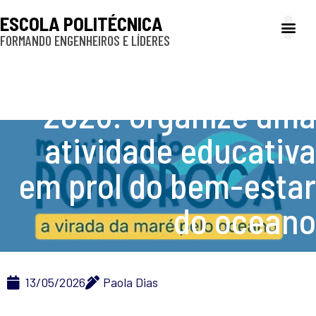
ESCOLA POLITÉCNICA
FORMANDO ENGENHEIROS E LÍDERES
A Poli
Gestão e Ad
Cultura e exte
Profissionais e
Inclusão e P
Movimento Pororoca
2026: organize uma
atividade educativa
em prol do bem-estar
do oceano
13/05/2026
Paola Dias