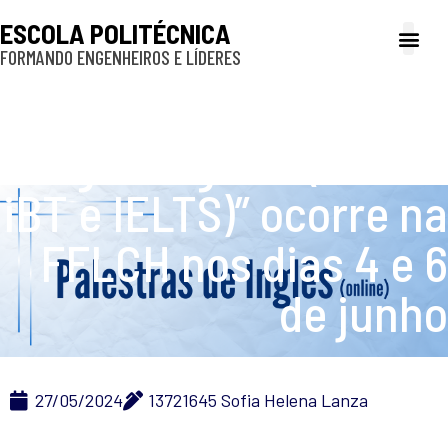
ESCOLA POLITÉCNICA
FORMANDO ENGENHEIROS E LÍDERES
A Poli
Gestão e Ad
Cultura e exte
Profissionais e
Inclusão e P
Palestra “Exames de
língua inglesa (TOEFL
iBT e IELTS)” ocorre na
FFLCH nos dias 4 e 6
de junho
27/05/2024
13721645 Sofia Helena Lanza