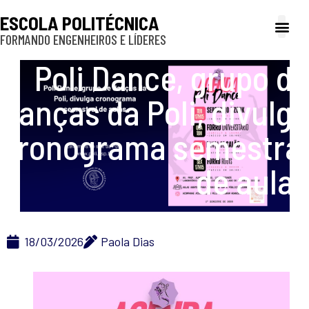
ESCOLA POLITÉCNICA
FORMANDO ENGENHEIROS E LÍDERES
A Poli
Gestão e Ad
Cultura e exte
Profissionais e
Inclusão e P
Poli Dance, grupo de
danças da Poli, divulga
cronograma semestral
de aulas
18/03/2026
Paola Dias