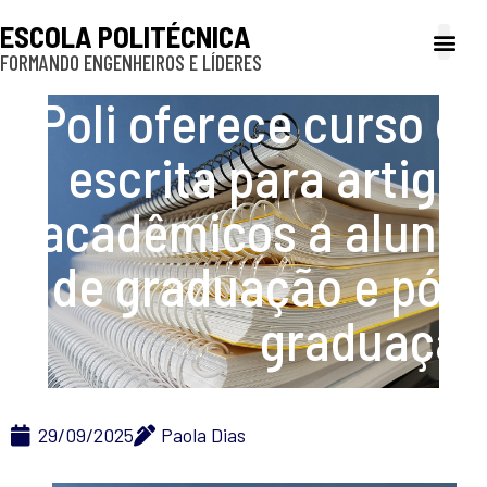
ESCOLA POLITÉCNICA
FORMANDO ENGENHEIROS E LÍDERES
A Poli
Gestão e Ad
Cultura e exte
Profissionais e
Inclusão e P
Poli oferece curso de
escrita para artigos
acadêmicos a alunos
de graduação e pós-
graduação
29/09/2025
Paola Dias