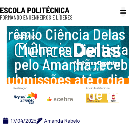
ESCOLA POLITÉCNICA
FORMANDO ENGENHEIROS E LÍDERES
A Poli
Gestão e Ad
Cultura e exte
Profissionais e
Inclusão e P
Prêmio Ciência Delas –
Mulheres Cientistas
pelo Amanhã recebe
submissões até o dia 2
de maio
17/04/2025
Amanda Rabelo