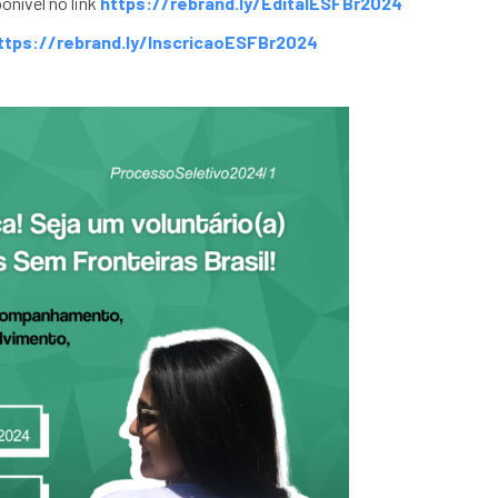
onível no link
https://rebrand.ly/EditalESFBr2024
ttps://rebrand.ly/InscricaoESFBr2024