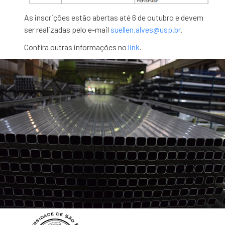
As inscrições estão abertas até 6 de outubro e devem
ser realizadas pelo e-mail
suellen.alves@usp.br
.
Confira outras informações no
link
.