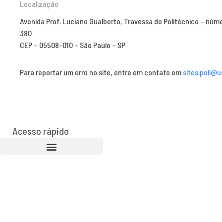
Localização
Avenida Prof. Luciano Gualberto, Travessa do Politécnico – núm
380
CEP – 05508-010 – São Paulo – SP
Para reportar um erro no site, entre em contato em
sites.poli@u
Acesso rápido