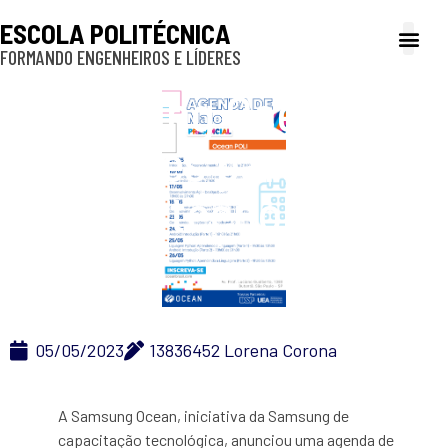
ESCOLA POLITÉCNICA
FORMANDO ENGENHEIROS E LÍDERES
A Poli
Gestão e Ad
Cultura e exte
Profissionais e
Inclusão e P
Samsung Ocean abre
inscrições para cursos
sobre tecnologia em
maio
05/05/2023
13836452 Lorena Corona
A Samsung Ocean, iniciativa da Samsung de
capacitação tecnológica, anunciou uma agenda de