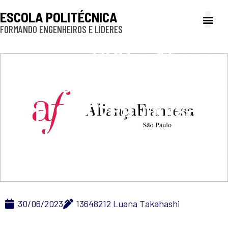
ESCOLA POLITÉCNICA
FORMANDO ENGENHEIROS E LÍDERES
A Poli
Gestão e Ad
Cultura e exte
Profissionais e
Inclusão e P
USP e Aliança
Francesa de São Paulo
promovem bolsa de
estudos e descontos à
Comunidade USP
30/06/2023
13648212 Luana Takahashi