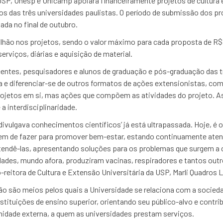
USP, Unesp e Unicamp apoiará financeiramente projetos de cultura e
 das três universidades paulistas. O período de submissão dos pro
gada no final de outubro.
ilhão nos projetos, sendo o valor máximo para cada proposta de R$ 
erviços, diárias e aquisição de material.
ntes, pesquisadores e alunos de graduação e pós-graduação das tr
e diferenciar-se de outros formatos de ações extensionistas, com
ojetos em si, mas ações que compõem as atividades do projeto.
 a interdisciplinaridade.
‘divulgava conhecimentos científicos’ já está ultrapassada. Hoje, é
 tem de fazer para promover bem-estar, estando continuamente aten
tendê-las, apresentando soluções para os problemas que surgem a 
ades, mundo afora, produziram vacinas, respiradores e tantos outr
ó-reitora de Cultura e Extensão Universitária da USP, Marli Quadros L
ão são meios pelos quais a Universidade se relaciona com a socieda
tituições de ensino superior, orientando seu público-alvo e contri
nidade externa, a quem as universidades prestam serviços.