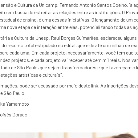
tensão e Cultura da Unicamp, Fernando Antonio Santos Coelho, “a aç
o em busca de estreitar as relações entre as instituições. O Provão
stadual de ensino, é uma dessas iniciativas. O lançamento de um edi
uma nova etapa de interação entre elas, potencializando todas as a
itária e Cultura da Unesp, Raul Borges Guimarães, esclareceu algun
 do recurso total estipulado no edital, que é de até um milhão de rea
ais para cada uma. Em cada projeto, necessariamente, você tem que 
ar dez projetos, e cada projeto vai receber até cem mil reais. Nós v
ado de São Paulo, que sejam transformadores e que favoreçam o le
tações artísticas e culturais”.
formações, pode ser acessado por meio deste link. As inscrições dev
e São Paulo.
Erika Yamamoto
Moisés Dorado