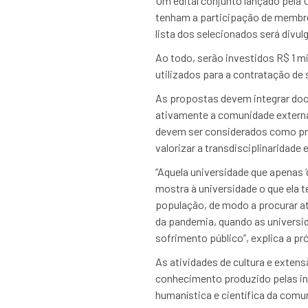
Um edital conjunto lançado pela 
tenham a participação de membros
lista dos selecionados será divul
Ao todo, serão investidos R$ 1 m
utilizados para a contratação de s
As propostas devem integrar doce
ativamente a comunidade externa 
devem ser considerados como pr
valorizar a transdisciplinaridade e
“Aquela universidade que apenas 
mostra à universidade o que ela
população, de modo a procurar a
da pandemia, quando as universid
sofrimento público”, explica a pr
As atividades de cultura e extens
conhecimento produzido pelas ins
humanística e científica da comu