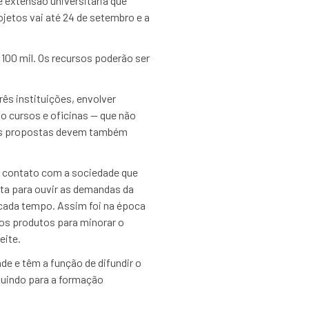
 extensão universitária que
jetos vai até 24 de setembro e a
100 mil. Os recursos poderão ser
ês instituições, envolver
o cursos e oficinas — que não
 As propostas devem também
 o contato com a sociedade que
ta para ouvir as demandas da
cada tempo. Assim foi na época
os produtos para minorar o
eite.
de e têm a função de difundir o
buindo para a formação