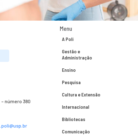
Menu
A Poli
Gestão e
Administração
Ensino
Pesquisa
Cultura e Extensão
o – número 380
Internacional
Bibliotecas
s.poli@usp.br
Comunicação