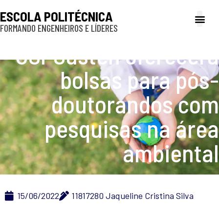
ESCOLA POLITÉCNICA
FORMANDO ENGENHEIROS E LÍDERES
A Poli
Gestão e Ad
Cultura e exte
Profissionais e
Inclusão e P
USPSusten oferecerá
bolsas para pós-
doutorandos com
pesquisas na área
ambiental
15/06/2022
11817280 Jaqueline Cristina Silva