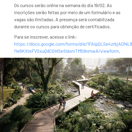
Os cursos serão online na semana do dia 19/02. As
inscrições serão feitas por meio de um formulário e as
vagas são limitadas. A presença será contabilizada
durante os cursos para obtenção de certificados.
Para se inscrever, acesse o link:
https://docs.google.com/forms/d/e/1FAIpQLSe4zrbjADNL
fIe9KXteFVSxuQdCGH0srOdxmTM59nmwA/viewform
.