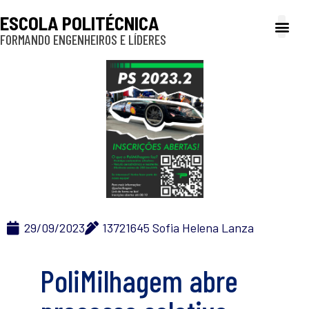
ESCOLA POLITÉCNICA
FORMANDO ENGENHEIROS E LÍDERES
A Poli
Gestão e Ad
Cultura e exte
Profissionais e
Inclusão e P
29/09/2023
13721645 Sofia Helena Lanza
PoliMilhagem abre