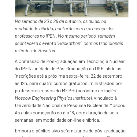
Na semana de 23 a 26 de outubro, as aulas, na
modalidade híbrida, contarão com a presença dos
professores no IPEN. No mesmo período, também
acontecerá o evento “Hackathon”, com os tradicionais
prêmios da Rosatom
A Comissão de
Pós
-graduação
em
Tecnologia
Nuclear
do
IPEN
, unidade de Pós-Graduação da
USP
, abriu as
inscrições até a próxima sexta-feira, 22 de setembro,
às 12h,
para
quatro
cursos
gratuitos
, ministrados por
professores russos do MEPHi (acrônimo do inglês
Moscow Engineering Physics Institute
), vinculado à
Universidade Nacional de Pesquisa
Nuclear
de Moscou.
As aulas começarão no dia 18, com duração de seis
semanas,
em
modalidade on-line e híbrida.
Embora o público alvo sejam alunos de pós-graduação