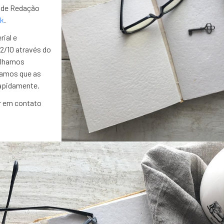
o de Redação
nk
.
ial e
2/10 através do
elhamos
vamos que as
apidamente.
r em contato