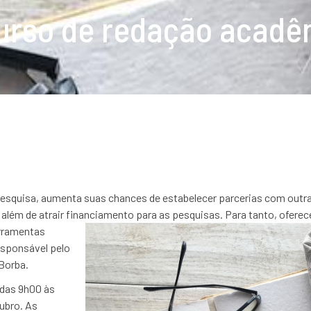
urso de redação acadê
pesquisa, aumenta suas chances de estabelecer parcerias com outra
além de atrair financiamento para
as pesquisas. Para tanto, oferec
rramentas
responsável pelo
 Borba.
 das 9h00 às
tubro. As